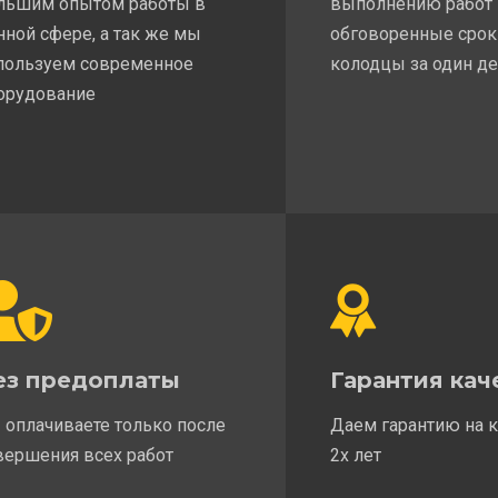
льшим опытом работы в
выполнению работ
нной сфере, а так же мы
обговоренные срок
пользуем современное
колодцы за один д
орудование
ез предоплаты
Гарантия кач
 оплачиваете только после
Даем гарантию на 
вершения всех работ
2х лет