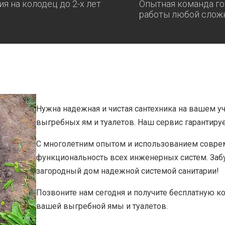
ия на колодец до 2-х лет
Опытная команда го
работы любой слож
Нужна надежная и чистая сантехника на вашем 
выгребных ям и туалетов. Наш сервис гарантируе
С многолетним опытом и использованием соврем
функциональность всех инженерных систем. Забу
загородный дом надежной системой санитарии!
Позвоните нам сегодня и получите бесплатную 
вашей выгребной ямы и туалетов.