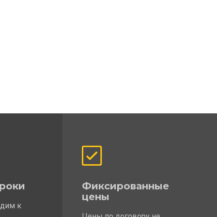
роки
Фиксированные
цены
одим к
Цены по договору не