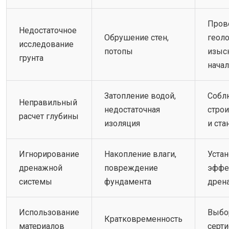
Пров
Недостаточное
Обрушение стен,
геол
исследование
потопы
изыс
грунта
начал
Затопление водой,
Собл
Неправильный
недостаточная
стро
расчет глубины
изоляция
и ста
Игнорирование
Накопление влаги,
Уста
дренажной
повреждение
эффе
системы
фундамента
дрен
Использование
Выбо
Кратковременность
материалов
серт