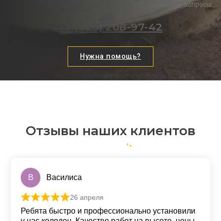
Наши менеджеры ответят на все интересующие Вас вопросы
+7 (925) 208-97-42
Нужна помощь?
Отзывы наших клиентов
В
Василиса
26 апреля
Оценка
5
из 5
Ребята быстро и профессионально установили
у нас колодец. Качество работ на высоте, цены