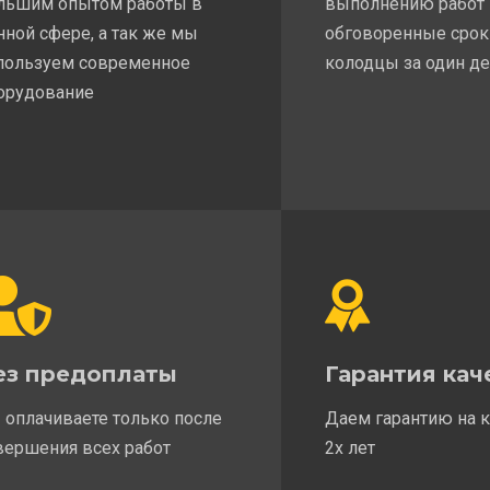
льшим опытом работы в
выполнению работ
нной сфере, а так же мы
обговоренные срок
пользуем современное
колодцы за один д
орудование
ез предоплаты
Гарантия кач
 оплачиваете только после
Даем гарантию на 
вершения всех работ
2х лет