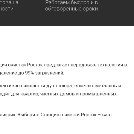
това на
Работаем быстро и в
ности
обговоренные сроки
ция очистки Росток предлагает передовые технологии в
даление до 99% загрязнений.
ективно очищает воду от хлора, тяжелых металлов и
ходит для квартир, частных домов и промышленных
близких. Выберите Станцию очистки Росток – ваш