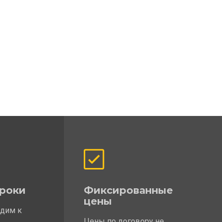
роки
Фиксированные
цены
одим к
Цены по договору не